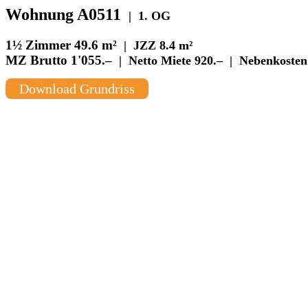
Wohnung A0511
| 1. OG
1½ Zimmer
49.6 m²
| JZZ 8.4 m²
MZ Brutto
1'055.–
| Netto Miete
920.–
| Nebenkoste
Download Grundriss