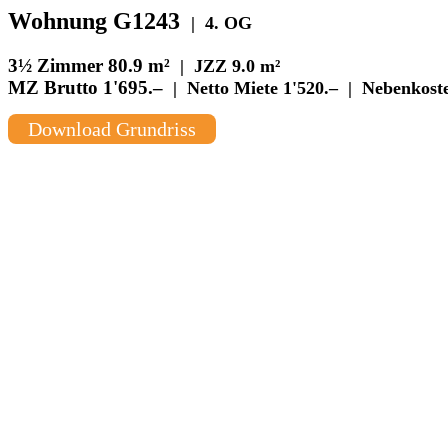
Wohnung G1243
| 4. OG
3½ Zimmer
80.9 m²
| JZZ 9.0 m²
MZ Brutto
1'695.–
| Netto Miete
1'520.–
| Nebenkost
Download Grundriss